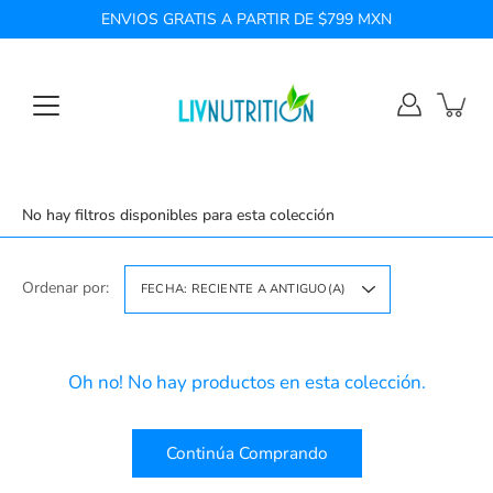
Saltar
ENVIOS GRATIS A PARTIR DE $799 MXN
a
la
sección
de
contenido
No hay filtros disponibles para esta colección
Ordenar por:
FECHA: RECIENTE A ANTIGUO(A)
Oh no! No hay productos en esta colección.
Continúa Comprando