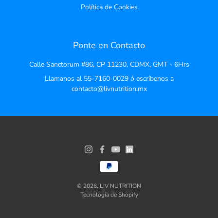
Política de Cookies
Ponte en Contacto
Calle Sanctorum #86, CP 11230, CDMX, GMT - 6Hrs
Llamanos al 55-7160-0029 ó escríbenos a
contacto@livnutrition.mx
© 2026,
LIV NUTRITION
Tecnología de Shopify