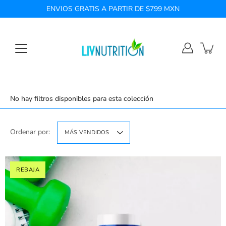
Saltar
ENVIOS GRATIS A PARTIR DE $799 MXN
a
la
sección
de
contenido
No hay filtros disponibles para esta colección
Ordenar por:
MÁS VENDIDOS
REBAJA