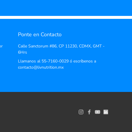
Ponte en Contacto
or
Calle Sanctorum #86, CP 11230, CDMX, GMT -
6Hrs
Llamanos al 55-7160-0029 ó escríbenos a
contacto@livnutrition.mx