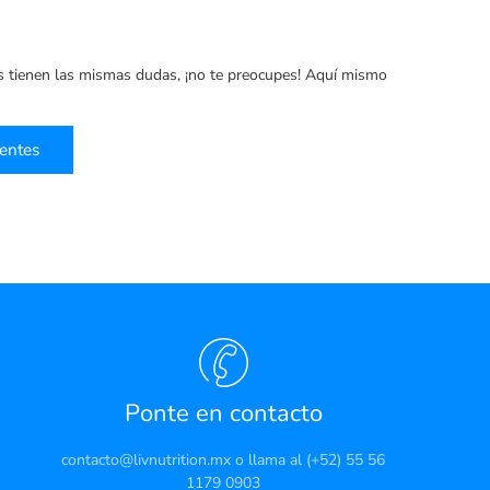
s tienen las mismas dudas, ¡no te preocupes! Aquí mismo
uentes
Ponte en contacto
contacto@livnutrition.mx o llama al (+52) 55 56
1179 0903