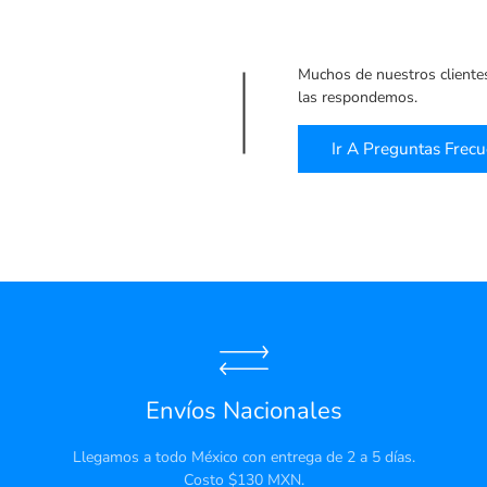
Muchos de nuestros cliente
las respondemos.
Ir A Preguntas Frec
Envíos Nacionales
Llegamos a todo México con entrega de 2 a 5 días.
Costo $130 MXN.