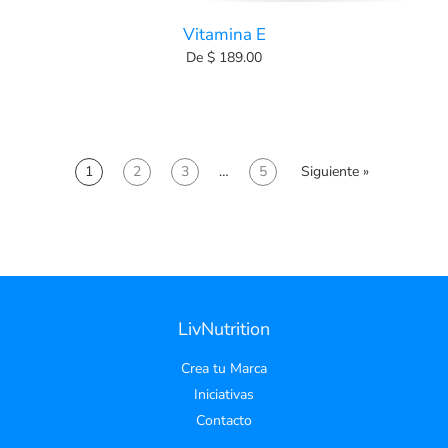
Vitamina E
De $ 189.00
1
2
3
…
5
Siguiente »
LivNutrition
Crea tu Marca
Iniciativas
Contacto