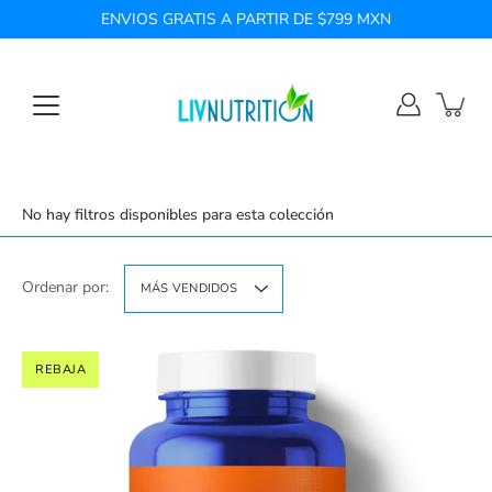
Saltar
ENVIOS GRATIS A PARTIR DE $799 MXN
a
la
sección
de
contenido
No hay filtros disponibles para esta colección
Ordenar por:
MÁS VENDIDOS
REBAJA