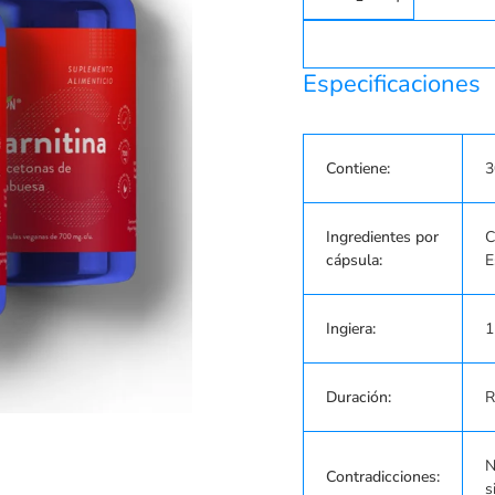
variante
de
cantidad
Especificaciones
Contiene:
3
Ingredientes por
C
cápsula:
E
Ingiera:
1
Duración:
R
N
Contradicciones:
s