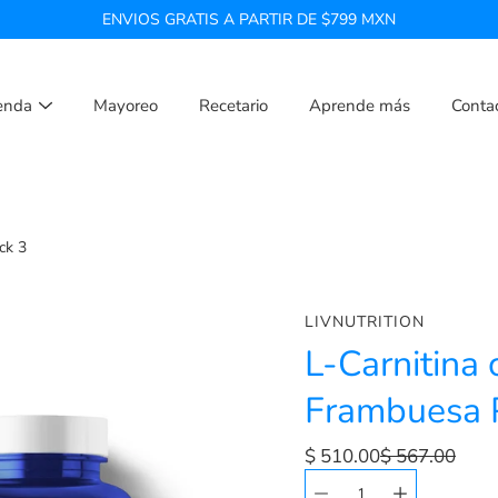
ENVIOS GRATIS A PARTIR DE $799 MXN
enda
Mayoreo
Recetario
Aprende más
Conta
ck 3
LIVNUTRITION
L-Carnitina
Frambuesa 
$ 510.00
$ 567.00
Seleccionar
Selector