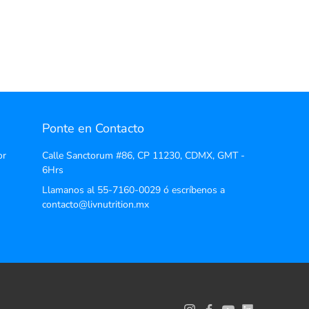
Ponte en Contacto
or
Calle Sanctorum #86, CP 11230, CDMX, GMT -
6Hrs
Llamanos al 55-7160-0029 ó escríbenos a
contacto@livnutrition.mx