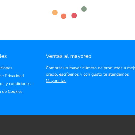
les
Ventas al mayoreo
ciones
Comprar un mayor número de productos a mej
precio, escríbenos y con gusto te atendemos
de Privacidad
Mayoristas
os y condiciones
ca de Cookies