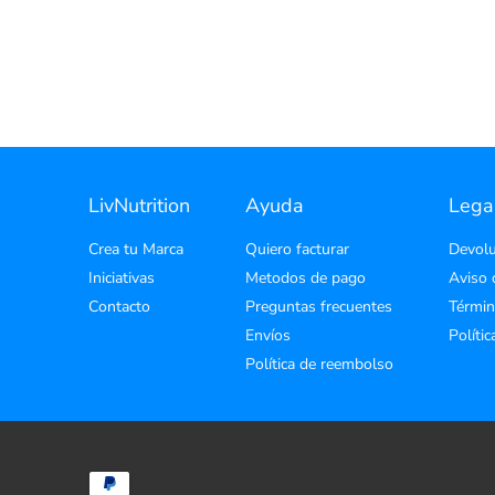
LivNutrition
Ayuda
Lega
Crea tu Marca
Quiero facturar
Devolu
Iniciativas
Metodos de pago
Aviso 
Contacto
Preguntas frecuentes
Términ
Envíos
Políti
Política de reembolso