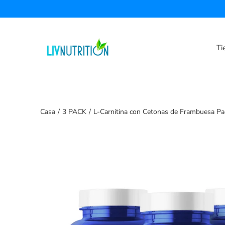
Saltar
a
la
sección
Ti
de
contenido
Casa
/
3 PACK
/
L-Carnitina con Cetonas de Frambuesa Pa
Buscar
Caja
de
luz
de
imagen
abierta