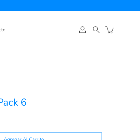
cto
Pack 6
Agregar Al Carrito