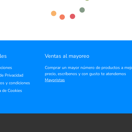
les
Ventas al mayoreo
ciones
Comprar un mayor número de productos a mej
precio, escríbenos y con gusto te atendemos
de Privacidad
Mayoristas
os y condiciones
ca de Cookies