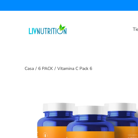
Saltar
a
la
sección
Ti
de
contenido
Casa
/
6 PACK
/
Vitamina C Pack 6
Buscar
Caja
de
luz
de
imagen
abierta