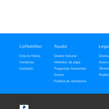
LivNutrition
Ayuda
Lega
Crea tu Marca
Quiero facturar
Devolu
Iniciativas
Metodos de pago
Aviso 
Contacto
Preguntas frecuentes
Términ
Envíos
Políti
Política de reembolso