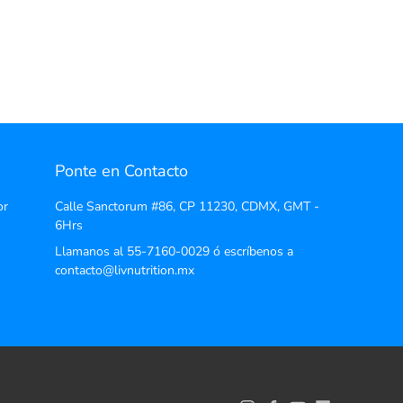
Ponte en Contacto
or
Calle Sanctorum #86, CP 11230, CDMX, GMT -
6Hrs
Llamanos al 55-7160-0029 ó escríbenos a
contacto@livnutrition.mx