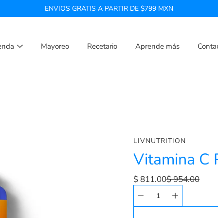
ENVIOS GRATIS A PARTIR DE $799 MXN
enda
Mayoreo
Recetario
Aprende más
Conta
LIVNUTRITION
Vitamina C 
$ 811.00
$ 954.00
Seleccionar
Selector
variante
de
cantidad