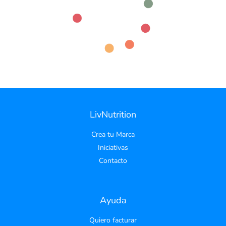
LivNutrition
Crea tu Marca
Iniciativas
Contacto
Ayuda
Quiero facturar